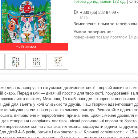
Готово до відправки 172 од.
Опто
+380 (66) 332-97-99
MTS
Замовлення тільки за телефоном
повернення товару протягом 14 д
–5%
мо дива власноруч та готуємося до зимових свят! Творчий зошит із само
ій скарб. Перед вами — дитячий простір для творчості, побудований за п
 зразок листа святому Миколаю, 15 шаблонів для створення новорічних ли
х ідей для занять у колі близьких та друзів. Наш творчий адвент-зошит 
рити очікування свят на справжню зимову пригоду. Розгортайте адвент-з
зошита, виправлене й перероблене, призначене, щоби сімейне дозвілля н
для створення новорічних листівок, цікаві розвивальні вправи та багато 
ки перетворюються на листівки, які можна подарувати рідним та друзям, 
ля дітей 4–6 років, батьків і вихователів. ✅ Ключові особливості: ✓ 15 
ка перетворюється на конверт або листівку, які можна подарувати рідним