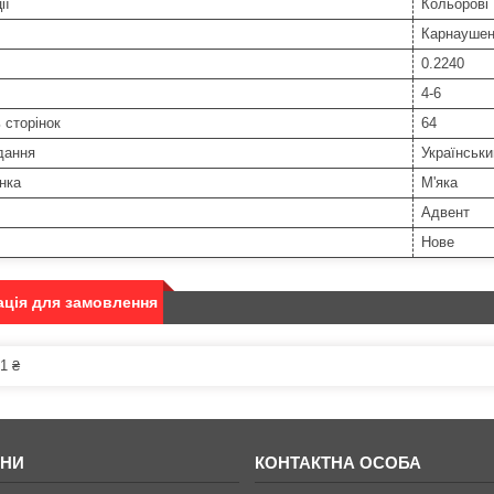
ії
Кольорові
Карнаушен
0.2240
4-6
ь сторінок
64
дання
Українськи
нка
М'яка
Адвент
Нове
ція для замовлення
1 ₴