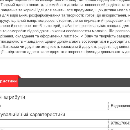
Творчий адвент-зошит для сімейного дозвілля: наповнений радістю та тво
і завдання та корисні ідеї для занять: все продумано, щоб дитина могла 
 для вирізання, розфарбовування та творчості: готові до використання, 
 друку: щільний папір, кольорові сторінки, легко виривати й працювати з
алене й оновлене: ще більше ідей, шаблонів і розвивальних завдань для н
я та саморобки відповідають віковим особливостям малюків. Що розвива
різання, складання та оформлення листівок. ✓ Уяву та творчість завдяки 
а посидючість – завдання щодня допомагають зосередитися й доводити спр
 з батьками чи друзями зміцнюють взаємини й дарують радість від спіль
ції – підготовка адвент-календаря та створення гірлянди допомагають дит
еристики
і атрибути
к
Видавнича
увальницькі характеристики
978617004