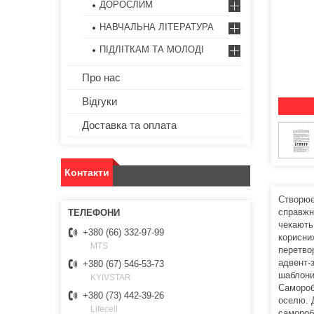
ДОРОСЛИМ
НАВЧАЛЬНА ЛІТЕРАТУРА
ПІДЛІТКАМ ТА МОЛОДІ
Про нас
Відгуки
Доставка та оплата
Контакти
Створює
справжн
чекають
+380 (66) 332-97-99
корисни
MTS
перетво
адвент-
+380 (67) 546-53-73
шаблони 
KYIVSTAR
Самороб
+380 (73) 442-39-26
оселю. Д
Lifecell
самороб