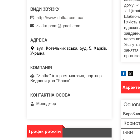
дому. ✓ 
✓ Цікав
Шаблони
http://www.zlatka.com.ua/
і якість
zlatka.prom@gmail.com
вдоскон
завданн
через ви
Увагу т
вул. Котельниківська, буд. 5, Харків,
заняття
Україна
організа
"Zlatka" інтернет-магазин, партнер
Видавництва "Ранок"
Характ
Менеджер
Основн
Виробни
Корист
Графік роботи
ISBN