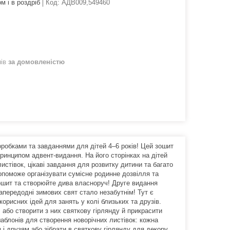
м і в роздріб
Код:
АДВ009,549460
нів
за домовленістю
робками та завданнями для дітей 4–6 років! Цей зошит
ринципом адвент-видання. На його сторінках на дітей
стівок, цікаві завдання для розвитку дитини та багато
допоможе організувати сумісне родинне дозвілля та
ошит та створюйте дива власноруч! Друге видання
апередодні зимових свят стало незабутнім! Тут є
корисних ідей для занять у колі близьких та друзів.
або створити з них святкову гірлянду й прикрасити
шаблонів для створення новорічних листівок: кожна
 і друзям або зібрати в святкову гірлянду для декору