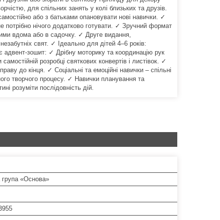
рчістю, для спільних занять у колі близьких та друзів.
самостійно або з батьками опановувати нові навички. ✓
не потрібно нічого додатково готувати. ✓ Зручний формат
 ними вдома або в садочку. ✓ Друге видання,
езабутніх свят. ✓ Ідеально для дітей 4–6 років:
є адвент-зошит: ✓ Дрібну моторику та координацію рук
самостійній розробці святкових конвертів і листівок. ✓
аву до кінця. ✓ Соціальні та емоційні навички – спільні
ного творчого процесу. ✓ Навички планування та
ині розуміти послідовність дій.
 група «Основа»
3955