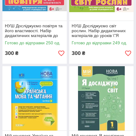
НУШ Досліджуємо повітря та
НУШ Досліджуємо світ
його властивості. Набір
рослин. Набір дидактичних
дидактичних матеріалів до
матеріалів до уроків \"Я
уроків \"Я досліджую світ\" 1-2
досліджую світ\" 1-2 клас
Готово до відправки 250 од.
Готово до відправки 249 од.
клас
300
300
₴
₴
Мій конспект. Українська
Мій конспект. Я досліджую