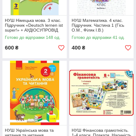
НУШ Німецька мова. 3 клас.
НУШ Математика. 4 клас.
Підручник «Deutsch lernen ist
Підручник. Частина 1 (Гісь
super!» + АУДІОСУПРОВІД
О.М., Філяк І.В.)
Готово до відправки 148 од.
Готово до відправки 41 од.
600
400
₴
₴
НУШ Українська мова та
НУШ Фінансова грамотність.
читання та читання.
1-4 класи. Плакати. Наочність