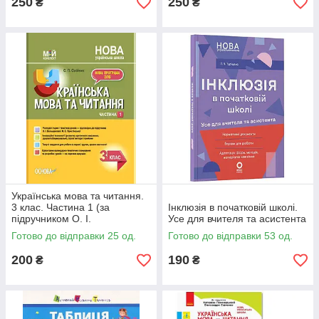
250
250
₴
₴
Українська мова та читання.
3 клас. Частина 1 (за
Інклюзія в початковій школі.
підручником О. І.
Усе для вчителя та асистента
Большакової, М. С.
Готово до відправки 25 од.
Готово до відправки 53 од.
Пристінської). Мій конспект
200
190
₴
₴