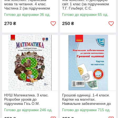
мова та читання. 4 клас.
світ. 1 клас (за підручником
Частина 2 (за підручником
Т.Г. Гільберг, С.С.
М.С. Вашуленка)
Тарнавської, Н.М. Павич).
Готово до відправки 36 од.
Готово до відправки 65 од.
Частина 1
270
250
₴
₴
НУШ Математика. 3 клас.
Грошові одиниці. 1-4 класи.
Розробки уроків до
Картки на магнітах.
підручника Гісь О.М.
Навчальне забезпечення до
уроків математики. НУШ
Готово до відправки 246 од.
Готово до відправки 715 од.