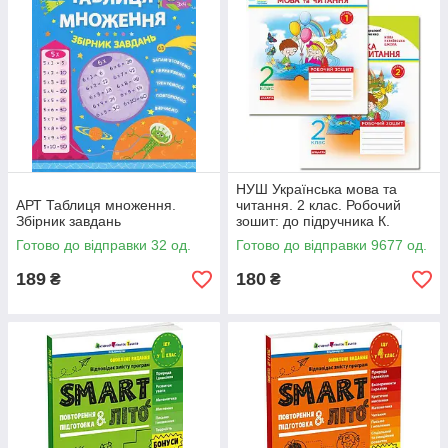
НУШ Українська мова та
АРТ Таблиця множення.
читання. 2 клас. Робочий
Збірник завдань
зошит: до підручника К.
Пономарьової, О.Савченко. У
Готово до відправки 32 од.
Готово до відправки 9677 од.
2-х частинах. КОМПЛЕКТ (ч.1
189
180
₴
₴