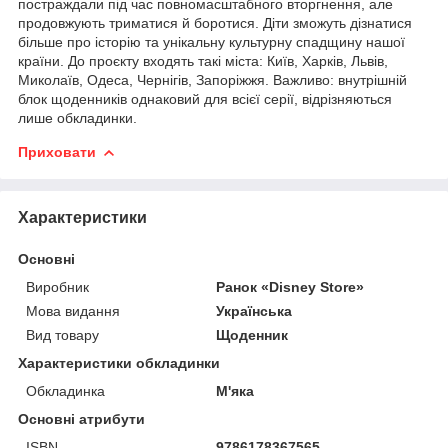
постраждали під час повномасштабного вторгнення, але
продовжують триматися й боротися. Діти зможуть дізнатися
більше про історію та унікальну культурну спадщину нашої
країни. До проєкту входять такі міста: Київ, Харків, Львів,
Миколаїв, Одеса, Чернігів, Запоріжжя. Важливо: внутрішній
блок щоденників однаковий для всієї серії, відрізняються
лише обкладинки.
Приховати
Характеристики
Основні
Виробник
Ранок «Disney Store»
Мова видання
Українська
Вид товару
Щоденник
Характеристики обкладинки
Обкладинка
М'яка
Основні атрибути
ISBN
9786178367565