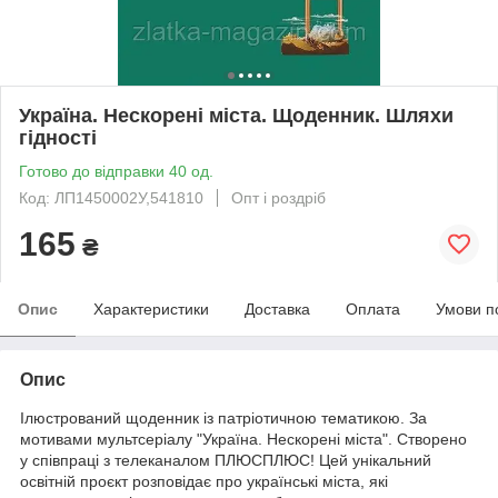
Україна. Нескорені міста. Щоденник. Шляхи
гідності
Готово до відправки 40 од.
Код: ЛП1450002У,541810
Опт і роздріб
165
₴
Опис
Характеристики
Доставка
Оплата
Умови п
Опис
Ілюстрований щоденник із патріотичною тематикою. За
мотивами мультсеріалу "Україна. Нескорені міста". Створено
у співпраці з телеканалом ПЛЮСПЛЮС! Цей унікальний
освітній проєкт розповідає про українські міста, які