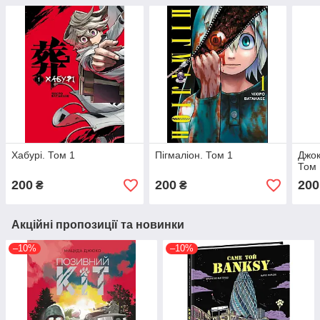
Хабурі. Том 1
Пігмаліон. Том 1
Джок
Том 
200
200
200
₴
₴
Акційні пропозиції та новинки
–10%
–10%