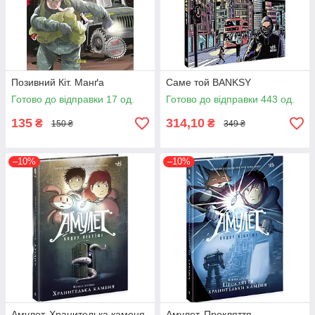
Позивний Кіт. Манґа
Саме той BANKSY
Готово до відправки 17 од.
Готово до відправки 443 од.
135
314,10
₴
₴
150 ₴
349 ₴
–10%
–10%
Амулет. Хранителька каменя.
Амулет. Прокляття