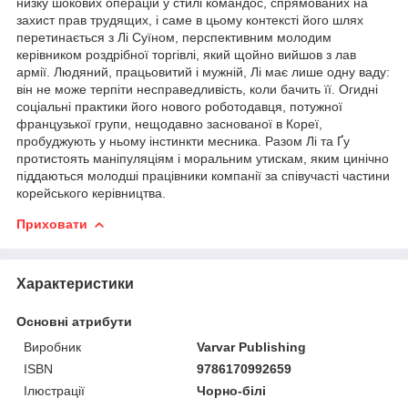
низку шокових операцій у стилі командос, спрямованих на
захист прав трудящих, і саме в цьому контексті його шлях
перетинається з Лі Суїном, перспективним молодим
керівником роздрібної торгівлі, який щойно вийшов з лав
армії. Людяний, працьовитий і мужній, Лі має лише одну ваду:
він не може терпіти несправедливість, коли бачить її. Огидні
соціальні практики його нового роботодавця, потужної
французької групи, нещодавно заснованої в Кореї,
пробуджують у ньому інстинкти месника. Разом Лі та Ґу
протистоять маніпуляціям і моральним утискам, яким цинічно
піддаються молодші працівники компанії за співучасті частини
корейського керівництва.
Приховати
Характеристики
Основні атрибути
Виробник
Varvar Publishing
ISBN
9786170992659
Ілюстрації
Чорно-білі