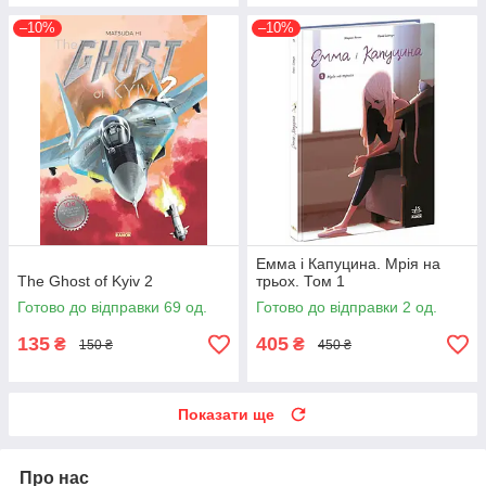
–10%
–10%
Емма і Капуцина. Мрія на
The Ghost of Kyiv 2
трьох. Том 1
Готово до відправки 69 од.
Готово до відправки 2 од.
135
405
₴
₴
150 ₴
450 ₴
Показати ще
Про нас