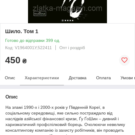
Шило. Том 1
Готово до відправки 399 од.
Код: V1964001У,522411
Опт і роздріб
450
₴
Опис
Характеристики
Доставка
Оплата
Умови 
Опис
На зламі 1990-х і 2000-х років у Південній Кореї, в
соціальному середовищі, яке сильно постраждало від
наслідків азійської фінансової кризи, Ґу ҐоШин – дивний і
харизматичний профспілковий борець. Очолюючи невелику
консалтингову компанію із захисту робітників, він проводить