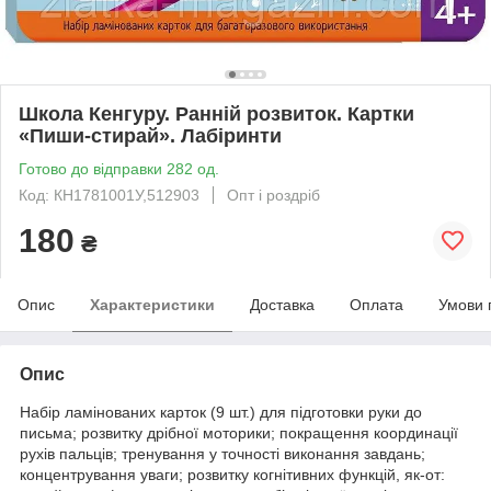
Школа Кенгуру. Ранній розвиток. Картки
«Пиши-стирай». Лабіринти
Готово до відправки 282 од.
Код: КН1781001У,512903
Опт і роздріб
180
₴
Опис
Характеристики
Доставка
Оплата
Умови 
Опис
Набір ламінованих карток (9 шт.) для підготовки руки до
письма; розвитку дрібної моторики; покращення координації
рухів пальців; тренування у точності виконання завдань;
концентрування уваги; розвитку когнітивних функцій, як-от: