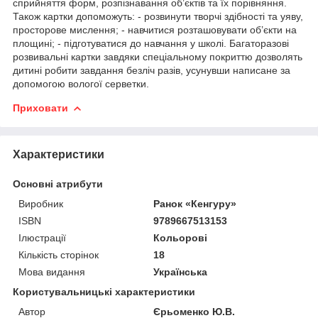
сприйняття форм, розпізнавання об’єктів та їх порівняння.
Також картки допоможуть: - розвинути творчі здібності та уяву,
просторове мислення; - навчитися розташовувати об’єкти на
площині; - підготуватися до навчання у школі. Багаторазові
розвивальні картки завдяки спеціальному покриттю дозволять
дитині робити завдання безліч разів, усунувши написане за
допомогою вологої серветки.
Приховати
Характеристики
Основні атрибути
Виробник
Ранок «Кенгуру»
ISBN
9789667513153
Ілюстрації
Кольорові
Кількість сторінок
18
Мова видання
Українська
Користувальницькі характеристики
Автор
Єрьоменко Ю.В.