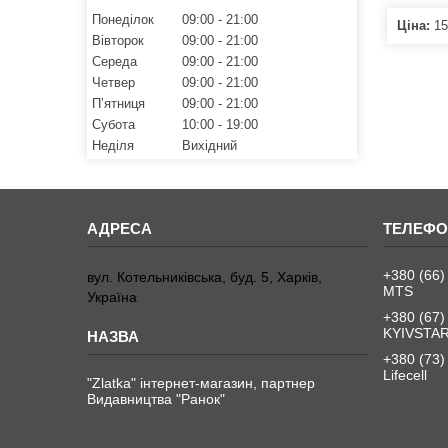
Понеділок
09:00
21:00
Ціна:
15
Вівторок
09:00
21:00
Середа
09:00
21:00
Четвер
09:00
21:00
Пʼятниця
09:00
21:00
Субота
10:00
19:00
Неділя
Вихідний
+380 (66)
вул. Котельниківська, буд. 5, Харків,
MTS
Україна
+380 (67)
KYIVSTA
+380 (73)
Lifecell
"Zlatka" інтернет-магазин, партнер
Видавництва "Ранок"