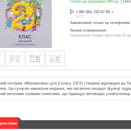
Готово до відправки 889 од.
Опто
+380 (66) 332-97-99
MTS
Замовлення тільки за телефоном
повернення товару протягом 14 д
ний посібник «Математика» для 2 класу ЗЗСО створено відповідно до Тип
ияна. Це сучасне навчальне видання, яке органічно поєднує функції підр
ний веселими ігровими сюжетами, що підвищує мотивацію учнів/учениць
еристики