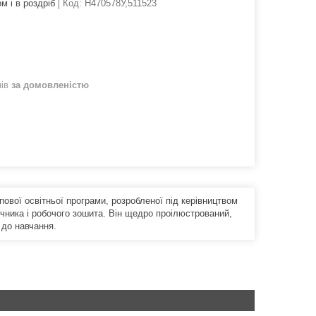
м і в роздріб
Код:
Н470578У,511523
нів
за домовленістю
ової освітньої програми, розробленої під керівництвом
учника і робочого зошита. Він щедро проілюстрований,
 до навчання.