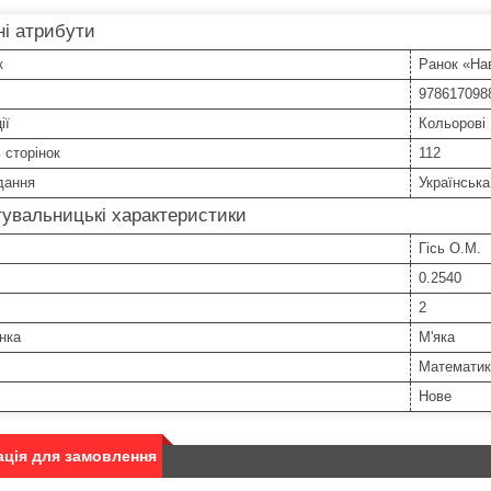
і атрибути
к
Ранок «На
978617098
ії
Кольорові
ь сторінок
112
дання
Українська
увальницькі характеристики
Гісь О.М.
0.2540
2
нка
М'яка
Математика
Нове
ція для замовлення