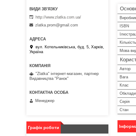
Основн
http://www.zlatka.com.ua/
Виробни
zlatka.prom@gmail.com
ISBN
Ілюстрац
Кількіст
вул. Котельниківська, буд. 5, Харків,
Мова ви
Україна
Корист
Автор
"Zlatka" інтернет-магазин, партнер
Вага
Видавництва "Ранок"
Клас
Обклади
Менеджер
Серія
Стан
Інформа
Графік роботи