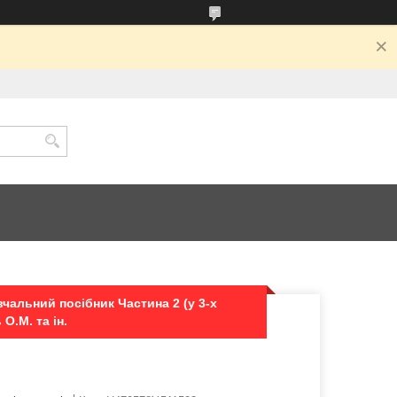
чальний посібник Частина 2 (у 3-х
О.М. та ін.