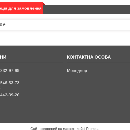
ція для замовлення
0 ₴
 332-97-99
Менеджер
 546-53-73
R
 442-39-26
Сайт створений на маркетплейсі
Prom.ua