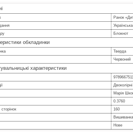
ні
к
Ранок «Ди
дання
Українська
ару
Блокнот
теристики обкладинки
нка
Тверда
Червоний
увальницькі характеристики
978966751
ії
Двоколірні
Марія Шко
0.3760
ь сторінок
160
Вишиванка
Нове