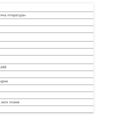
тяча література»
1449
ндіна
 моїх планів