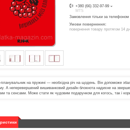
+380 (66) 332-97-99
MTS
Замовлення тільки за телефоном
повернення товару протягом 14 д
-планувальник на пружині — необхідна річ на щодень. Він допоможе зба
му. А неперевершений вишиванковий дизайн блокнота надихне на звершенн
ми та сенсами. Може стати як чудовим подарунком для когось, так і ко
еристики