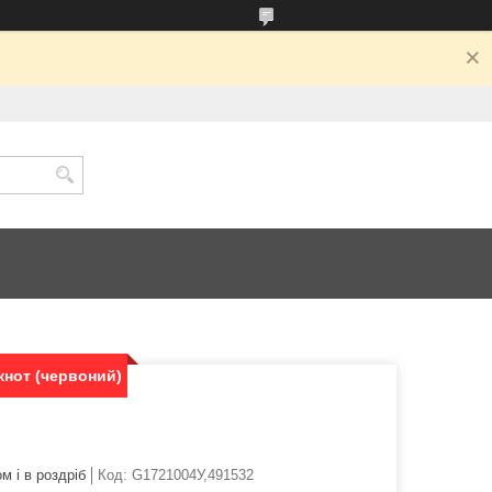
кнот (червоний)
м і в роздріб
Код:
G1721004У,491532