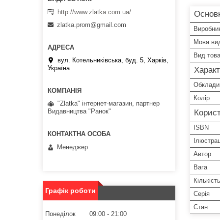
http://www.zlatka.com.ua/
Основ
zlatka.prom@gmail.com
Виробни
Мова ви
Вид тов
вул. Котельниківська, буд. 5, Харків,
Україна
Харак
Обклади
Колір
"Zlatka" інтернет-магазин, партнер
Видавництва "Ранок"
Корист
ISBN
Ілюстрац
Менеджер
Автор
Вага
Кількіст
Графік роботи
Серія
Стан
Понеділок
09:00
21:00