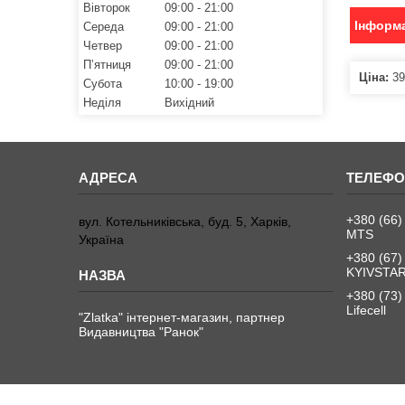
Вівторок
09:00
21:00
Інформа
Середа
09:00
21:00
Четвер
09:00
21:00
Пʼятниця
09:00
21:00
Ціна:
39
Субота
10:00
19:00
Неділя
Вихідний
+380 (66)
вул. Котельниківська, буд. 5, Харків,
MTS
Україна
+380 (67)
KYIVSTA
+380 (73)
Lifecell
"Zlatka" інтернет-магазин, партнер
Видавництва "Ранок"