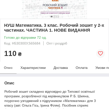
НУШ Математика. 3 клас. Робочий зошит у 2-х
частинах. ЧАСТИНА 1. НОВЕ ВИДАННЯ
Готово до відправки 72 од.
Код: Н530300У,565684
Опт і роздріб
110
₴
Опис
Характеристики
Доставка
Оплата
Умови п
Опис
Робочий зошит складено відповідно до Типової освітньої
програми, розробленої під керівництвом Р. Б. Шияна,
поурочно узгоджений з підручником «Математика» для 3
класу (авт. Ольга Гісь, Ірина Філяк). Посібник сприяє