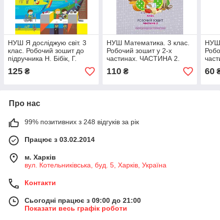
НУШ Я досліджую світ. 3
НУШ Математика. 3 клас.
НУШ 
клас. Робочий зошит до
Робочий зошит у 2-х
Робо
підручника Н. Бібік, Г.
частинах. ЧАСТИНА 2.
част
Бондарчук. У 2 частинах.
НОВЕ ВИДАННЯ
125
110
60
₴
₴
ЧАСТИНА 1. ОНОВЛЕНЕ
ВИДАННЯ
Про нас
99% позитивних з 248 відгуків за рік
Працює з 03.02.2014
м. Харків
вул. Котельниківська, буд. 5, Харків, Україна
Контакти
Сьогодні працює з 09:00 до 21:00
Показати весь графік роботи