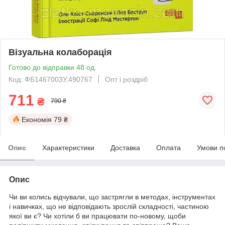
Візуальна колаборація
Готово до відправки 48 од.
Код: ФБ1467003У,490767
Опт і роздріб
711
₴
790 ₴
Економія
79 ₴
Опис
Характеристики
Доставка
Оплата
Умови п
Опис
Чи ви колись відчували, що застрягли в методах, інструментах
і навичках, що не відповідають зрослій складності, частиною
якої ви є? Чи хотіли б ви працювати по-новому, щоби