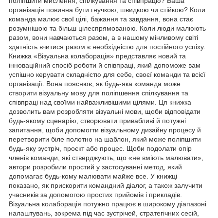
поліпшити мислення, спілкування та співпрацю? Ваша
організація повинна бути гнучкою, швидкою чи стійкою? Коли
команда малює свої цілі, бажання та завдання, вона стає
розумнішою та більш цілеспрямованою. Коли люди малюють
разом, вони навчаються разом, а в нашому мінливому світі
здатність вчитися разом є необхідністю для постійного успіху.
Книжка «Візуальна колаборація» представляє новий та
інноваційний спосіб роботи й співпраці, який допоможе вам
успішно керувати складністю для себе, своєї команди та ­всієї
організації. Вона пояснює, як будь-яка команда може
створити візуальну мову для поліпшення спілкування та
співпраці над своїми найважливішими цілями. Ця книжка
дозволить вам розробляти візуальні мови, щоби відповідати
будь-якому сценарію, створювати привабливі й потужні
запитання, щоби допомогти візуальному дизайну процесу й
перетворити біле полотно на шаблон, який може поліпшити
будь-яку зустріч, проєкт або процес. Щоби подолати опір
членів команди, які стверджують, що «не вміють малювати»,
автори розробили простий у застосуванні метод, який
допомагає будь-кому малювати майже все. У книжці
показано, як прискорити командний діалог, а також залучити
учасників за допомогою простих прийомів і прикладів.
Візуальна колаборація потужно працює в широкому діапазоні
налаштувань, зокрема під час зустрічей, стратегічних сесій,