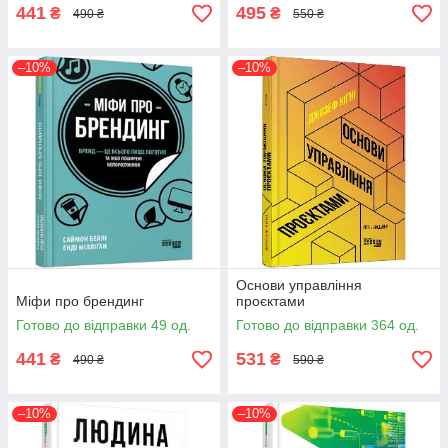
441
495
₴
₴
490 ₴
550 ₴
–10%
–10%
Основи управління
Міфи про брендинг
проєктами
Готово до відправки 49 од.
Готово до відправки 364 од.
441
531
₴
₴
490 ₴
590 ₴
–10%
–10%