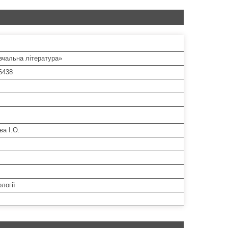
вчальна література»
6438
ва І.О.
логії