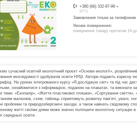
+380 (66) 332-97-99
MTS
Замовлення тільки за телефоном
повернення товару протягом 14 д
ємо сучасний освітній екологічний проєкт «Основи екології», розробл
овання екосвідомості здобувачів освіти НУШ. Автори подають корисну ін
рафіці. На уроках інтегрованого курсу «Я досліджую світ» та під час дис
льми, ознайомитися з інформацією, поданою на плакатах, та виконати за
ні теми: «Екопапір», «Життя пластикової пляшки», «Сортування сміття»,
танням малюнків, схем, таблиць сприятимуть розвитку пам’яті, уваги, ло
чні проблеми та природозберігаючі заходи, а також навчать свідомому с
нному житті своїми діями може значно поліпшити екологічну ситуацію в кр
ї середньої освіти.