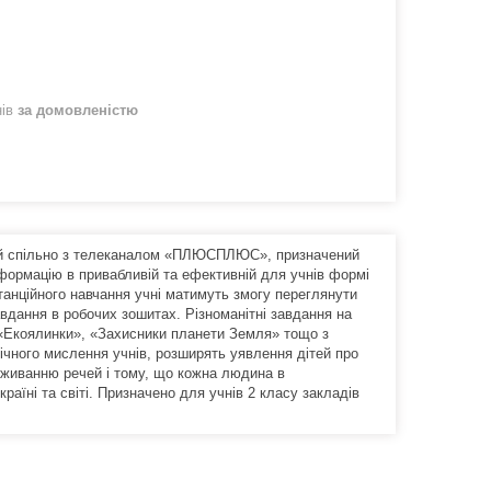
нів
за домовленістю
ений спільно з телеканалом «ПЛЮСПЛЮС», призначений
формацію в привабливій та ефективній для учнів формі
танційного навчання учні матимуть змогу переглянути
вдання в робочих зошитах. Різноманітні завдання на
 «Екоялинки», «Захисники планети Земля» тощо з
гічного мислення учнів, розширять уявлення дітей про
поживанню речей і тому, що кожна людина в
аїні та світі. Призначено для учнів 2 класу закладів