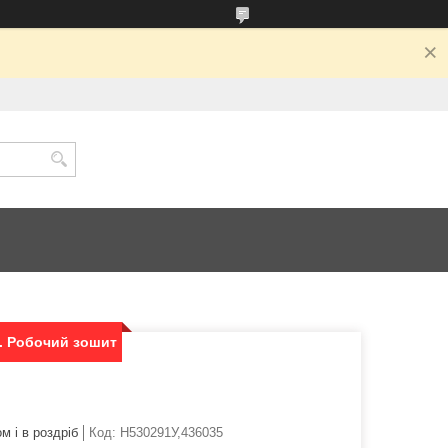
с. Робочий зошит
м і в роздріб
Код:
Н530291У,436035