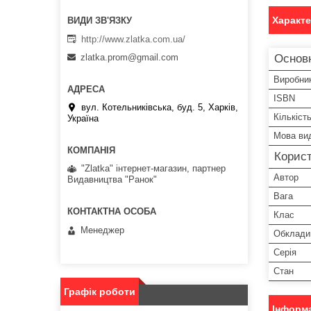
Характ
http://www.zlatka.com.ua/
Основн
zlatka.prom@gmail.com
Виробни
ISBN
вул. Котельниківська, буд. 5, Харків,
Кількіст
Україна
Мова ви
Корист
"Zlatka" інтернет-магазин, партнер
Автор
Видавництва "Ранок"
Вага
Клас
Менеджер
Обклади
Серія
Стан
Графік роботи
Інформа