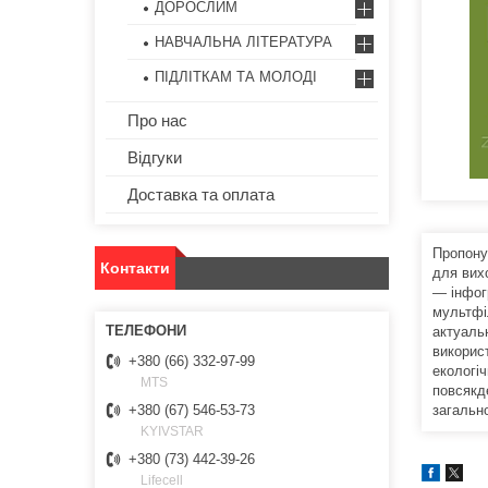
ДОРОСЛИМ
НАВЧАЛЬНА ЛІТЕРАТУРА
ПІДЛІТКАМ ТА МОЛОДІ
Про нас
Відгуки
Доставка та оплата
Пропону
Контакти
для вих
— інфог
мультфі
актуаль
викорис
+380 (66) 332-97-99
екологі
MTS
повсякде
загально
+380 (67) 546-53-73
KYIVSTAR
+380 (73) 442-39-26
Lifecell