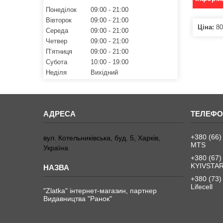
Понеділок
09:00
21:00
Вівторок
09:00
21:00
Ціна:
80
Середа
09:00
21:00
Четвер
09:00
21:00
Пʼятниця
09:00
21:00
Субота
10:00
19:00
Неділя
Вихідний
+380 (66)
вул. Котельниківська, буд. 5, Харків,
MTS
Україна
+380 (67)
KYIVSTA
+380 (73)
Lifecell
"Zlatka" інтернет-магазин, партнер
Видавництва "Ранок"