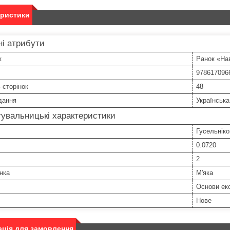
еристики
і атрибути
к
Ранок «На
978617096
ь сторінок
48
дання
Українська
увальницькі характеристики
Гусельніко
0.0720
2
нка
М'яка
Основи еко
Нове
ція для замовлення