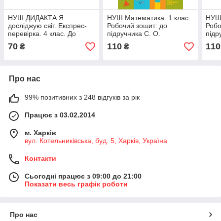
НУШ ДИДАКТА Я
НУШ Математика. 1 клас.
НУШ 
досліджую світ. Експрес-
Робочий зошит: до
Робо
перевірка. 4 клас. До
підручника С. О.
підр
підручника О. Волощенко,
Скворцової, О. В.
Скво
70
110
110
₴
₴
О. Козак, Г. Остапенко
Онопрієнко: У 2 частинах.
Оноп
Частина 1
ЧАС
Про нас
99% позитивних з 248 відгуків за рік
Працює з 03.02.2014
м. Харків
вул. Котельниківська, буд. 5, Харків, Україна
Контакти
Сьогодні працює з 09:00 до 21:00
Показати весь графік роботи
Про нас