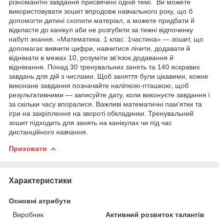
різноманітні завдання присвячені одній темі. Ви можете
використовувати зошит впродовж навчального року, що б
допомогти дитині схопити матеріал, а можете придбати й
відкласти до канікул аби не розгубити за тижні відпочинку
набуті знання. «Математика. 1 клас. 1частина» — зошит, що
допомагає вивчити цифри, навчитися лічити, додавати й
віднімати в межах 10, розуміти зв'язок додавання й
віднімання. Понад 30 тренувальних занять та 140 яскравих
завдань для дій з числами. Щоб заняття були цікавими, кожне
виконане завдання позначайте наліпкою-пташкою, щоб
результативними — записуйте дату, коли виконуєте завдання і
за скільки часу впоралися. Важливі математичні пам'ятки та
ігри на закріплення на звороті обкладинки. Тренувальний
зошит підходить для занять на канікулах чи під час
дистанційного навчання.
Приховати
Характеристики
Основні атрибути
Виробник
Активний розвиток талантів