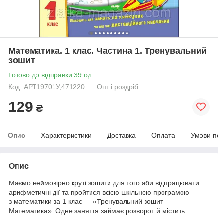
Математика. 1 клас. Частина 1. Тренувальний
зошит
Готово до відправки 39 од.
Код: АРТ19701У,471220
Опт і роздріб
129
₴
Опис
Характеристики
Доставка
Оплата
Умови п
Опис
Маємо неймовірно круті зошити для того аби відпрацювати
арифметичні дії та пройтися всією шкільною програмою
з математики за 1 клас — «Тренувальний зошит.
Математика». Одне заняття займає розворот й містить