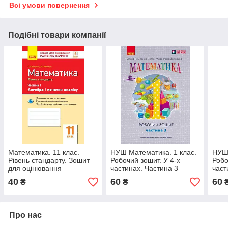
Всі умови повернення
Подібні товари компанії
Математика. 11 клас.
НУШ Математика. 1 клас.
НУШ.
Рівень стандарту. Зошит
Робочий зошит. У 4-х
Робо
для оцінювання
частинах. Частина 3
част
результатів навчання. У 2
40
60
60
₴
₴
частинах. ЧАСТИНА 1.
Алгебра і початки
Про нас