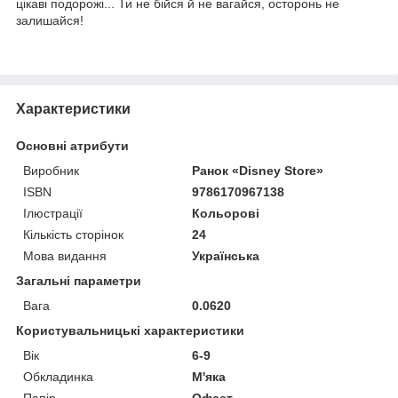
цікаві подорожі... Ти не бійся й не вагайся, осторонь не
залишайся!
Характеристики
Основні атрибути
Виробник
Ранок «Disney Store»
ISBN
9786170967138
Ілюстрації
Кольорові
Кількість сторінок
24
Мова видання
Українська
Загальні параметри
Вага
0.0620
Користувальницькі характеристики
Вік
6-9
Обкладинка
М'яка
Папір
Офсет