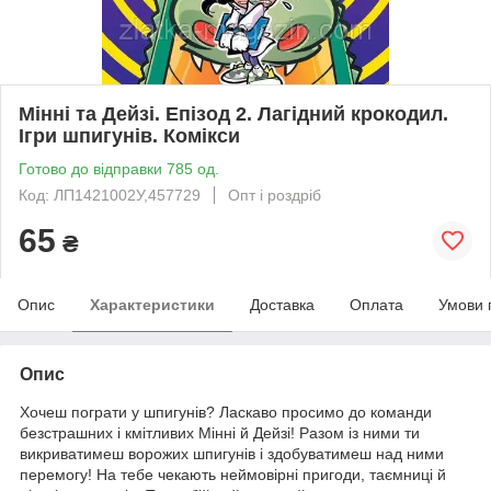
Мінні та Дейзі. Епізод 2. Лагідний крокодил.
Ігри шпигунів. Комікси
Готово до відправки 785 од.
Код: ЛП1421002У,457729
Опт і роздріб
65
₴
Опис
Характеристики
Доставка
Оплата
Умови 
Опис
Хочеш пограти у шпигунів? Ласкаво просимо до команди
безстрашних і кмітливих Мінні й Дейзі! Разом із ними ти
викриватимеш ворожих шпигунів і здобуватимеш над ними
перемогу! На тебе чекають неймовірні пригоди, таємниці й