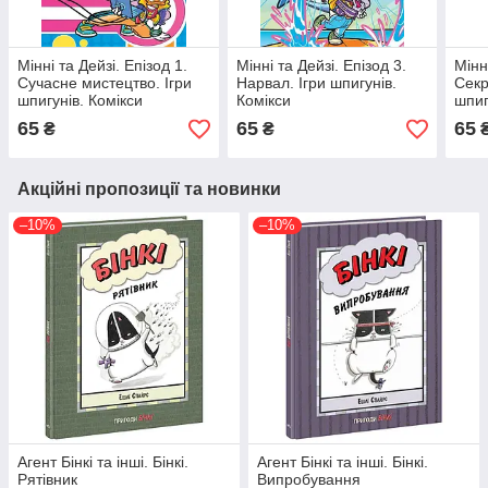
Мінні та Дейзі. Епізод 1.
Мінні та Дейзі. Епізод 3.
Мінн
Сучасне мистецтво. Ігри
Нарвал. Ігри шпигунів.
Секр
шпигунів. Комікси
Комікси
шпиг
65
65
65
₴
₴
Акційні пропозиції та новинки
–10%
–10%
Агент Бінкі та інші. Бінкі.
Агент Бінкі та інші. Бінкі.
Рятівник
Випробування