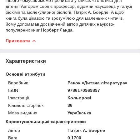
іншого чомусик зможе прочитати у книгах «Генетика для
дітей»! Автором серії є професор, відомий науковець у галузі
біохімії та молекулярної біології, Патрік А. Боерле. А щоб
книга була цікавою та зрозумілою для маленьких читачів,
йому допомагав досвідчений автор дитячих науково-
популярних книг Норберт Ланда.
Приховати
Характеристики
Основні атрибути
Виробник
Ранок «Дитяча література»
ISBN
9786170969897
Ілюстрації
Кольорові
Кількість сторінок
36
Мова видання
Українська
Користувальницькі характеристики
Автор
Патрік А. Боерле
Вага
0.1700