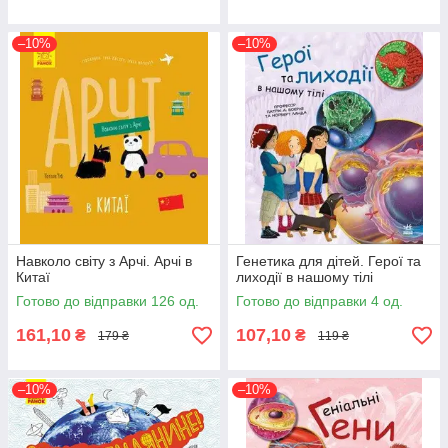
–10%
–10%
Навколо світу з Арчі. Арчі в
Генетика для дітей. Герої та
Китаї
лиходії в нашому тілі
Готово до відправки 126 од.
Готово до відправки 4 од.
161,10
107,10
₴
₴
179 ₴
119 ₴
–10%
–10%