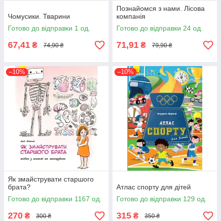
Познайомся з нами. Лісова
Чомусики. Тварини
компанія
Готово до відправки 1 од.
Готово до відправки 24 од.
67,41
71,91
₴
₴
74,90 ₴
79,90 ₴
–10%
–10%
Як змайструвати старшого
брата?
Атлас спорту для дітей
Готово до відправки 1167 од.
Готово до відправки 129 од.
270
315
₴
₴
300 ₴
350 ₴