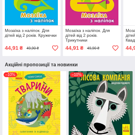
Мозаїка з наліпок. Для
Мозаїка з наліпок. Для
Моза
дітей від 2 років. Кружечки
дітей від 2 років.
дітей
Трикутники
Квад
44,91
44,91
44,
₴
₴
49,90 ₴
49,90 ₴
Акційні пропозиції та новинки
–10%
–10%