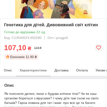
Генетика для дітей. Дивовижний світ клітин
Готово до відправки 22 од.
Код: С1354002У,450280
Опт і роздріб
107,10
₴
119 ₴
Економія
11.90 ₴
Опис
Характеристики
Доставка
Оплата
Умови 
Опис
Як пояснити дитині, якою є будова клітини тіла? Чи як наш
організм бореться з вірусами? І чому діти такі схожі на своїх
батьків? Гарна новина для тат і мам: про все це та багато