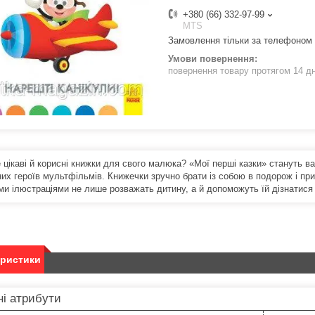
+380 (66) 332-97-99
MTS
Замовлення тільки за телефоном
повернення товару протягом 14 д
цікаві й корисні книжки для свого малюка? «Мої перші казки» стануть вам
х героїв мультфільмів. Книжечки зручно брати із собою в подорож і приє
ми ілюстраціями не лише розважать дитину, а й допоможуть їй дізнатися п
еристики
і атрибути