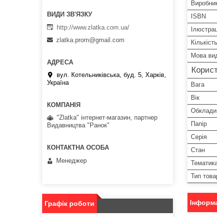
Виробни
ISBN
http://www.zlatka.com.ua/
Ілюстрац
zlatka.prom@gmail.com
Кількіст
Мова ви
Корист
вул. Котельниківська, буд. 5, Харків,
Україна
Вага
Вік
Обклади
"Zlatka" інтернет-магазин, партнер
Папір
Видавництва "Ранок"
Серія
Стан
Менеджер
Тематик
Тип това
Інформа
Графік роботи