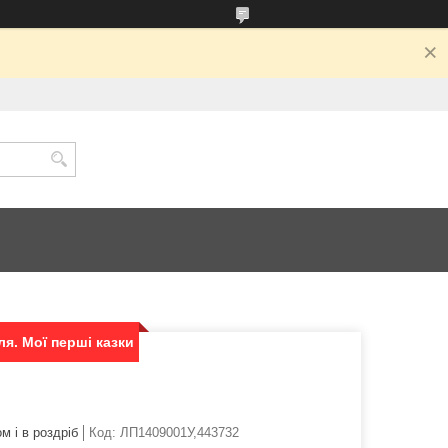
ля. Мої перші казки
м і в роздріб
Код:
ЛП1409001У,443732