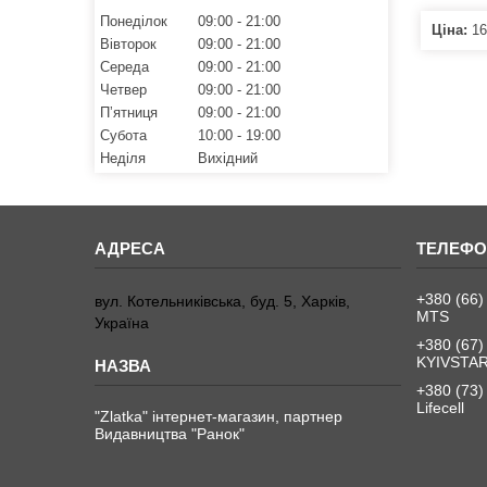
Понеділок
09:00
21:00
Ціна:
16
Вівторок
09:00
21:00
Середа
09:00
21:00
Четвер
09:00
21:00
Пʼятниця
09:00
21:00
Субота
10:00
19:00
Неділя
Вихідний
+380 (66)
вул. Котельниківська, буд. 5, Харків,
MTS
Україна
+380 (67)
KYIVSTA
+380 (73)
Lifecell
"Zlatka" інтернет-магазин, партнер
Видавництва "Ранок"