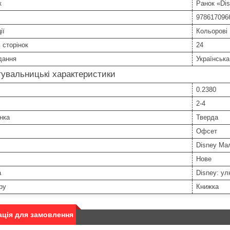
к
Ранок «Dis
978617096
ії
Кольорові
ь сторінок
24
дання
Українська
увальницькі характеристики
0.2380
2-4
нка
Тверда
Офсет
Disney Ма
Нове
а
Disney: ул
ру
Книжка
ція для замовлення