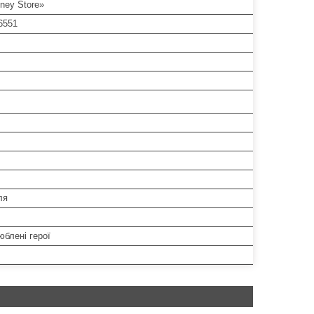
ney Store»
6551
ля
юблені герої