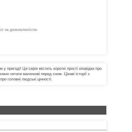
нів
за домовленістю
 у пригоді! Ця серія містить короткі прості оповідки про
мно читати малюкові перед сном. Цікаві історії з
ро головні людські цінності.