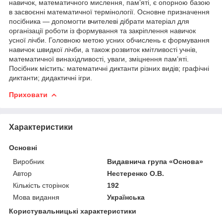
навичок, математичного мислення, пам’яті, є опорною базою
в засвоєнні математичної термінології. Основне призначення
посібника — допомогти вчителеві дібрати матеріал для
організації роботи із формування та закріплення навичок
усної лічби. Головною метою усних обчислень є формування
навичок швидкої лічби, а також розвиток кмітливості учнів,
математичної винахідливості, уваги, зміцнення пам’яті.
Посібник містить: математичні диктанти різних видів; графічні
диктанти; дидактичні ігри.
Приховати
Характеристики
Основні
Виробник
Видавнича група «Основа»
Автор
Нестеренко О.В.
Кількість сторінок
192
Мова видання
Українська
Користувальницькі характеристики