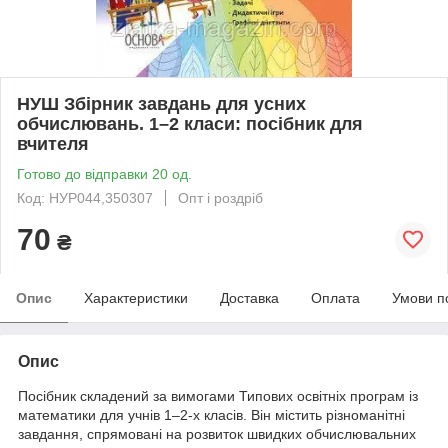
НУШ Збірник завдань для усних
обчислювань. 1–2 класи: посібник для
вчителя
Готово до відправки 20 од.
Код: НУР044,350307
Опт і роздріб
70
₴
Опис
Характеристики
Доставка
Оплата
Умови п
Опис
Посібник складений за вимогами Типових освітніх програм із
математики для учнів 1–2-х класів. Він містить різноманітні
завдання, спрямовані на розвиток швидких обчислювальних