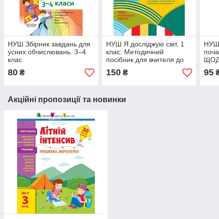
НУШ Збірник завдань для
НУШ Я досліджую світ. 1
НУШ 
усних обчислювань. 3–4
клас. Методичний
поча
клас
посібник для вчителя до
ЩОДЕ
підручника Н. М. Бібік, Г.
слух
80
150
95
₴
₴
П. Бондарчук. ЧАСТИНА
2: уроки 48–105
Акційні пропозиції та новинки