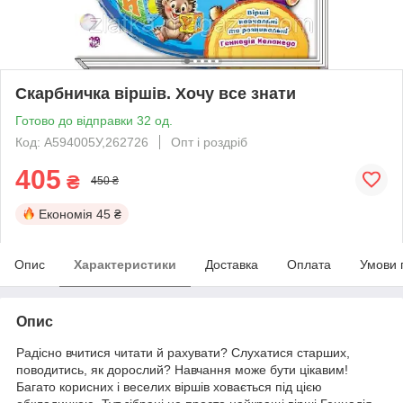
Скарбничка віршів. Хочу все знати
Готово до відправки 32 од.
Код: А594005У,262726
Опт і роздріб
405
₴
450 ₴
Економія
45 ₴
Опис
Характеристики
Доставка
Оплата
Умови 
Опис
Радісно вчитися читати й рахувати? Слухатися старших,
поводитись, як дорослий? Навчання може бути цікавим!
Багато корисних і веселих віршів ховається під цією