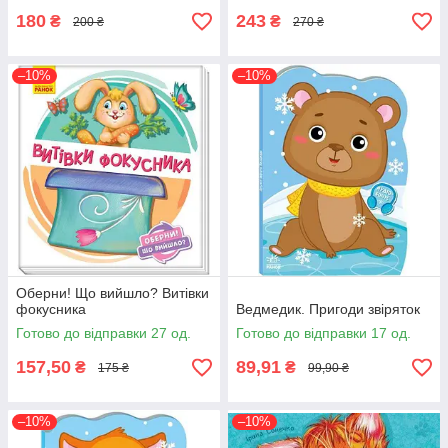
180
243
₴
₴
200 ₴
270 ₴
–10%
–10%
Оберни! Що вийшло? Витівки
фокусника
Ведмедик. Пригоди звіряток
Готово до відправки 27 од.
Готово до відправки 17 од.
157,50
89,91
₴
₴
175 ₴
99,90 ₴
–10%
–10%