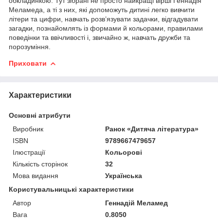
обкладинкою. Тут зібрані не просто найкращі вірші Геннадія
Меламеда, а ті з них, які допоможуть дитині легко вивчити
літери та цифри, навчать розв’язувати задачки, відгадувати
загадки, познайомлять із формами й кольорами, правилами
поведінки та ввічливості і, звичайно ж, навчать дружби та
порозуміння.
Приховати
Характеристики
Основні атрибути
Виробник
Ранок «Дитяча література»
ISBN
9789667479657
Ілюстрації
Кольорові
Кількість сторінок
32
Мова видання
Українська
Користувальницькі характеристики
Автор
Геннадій Меламед
Вага
0.8050