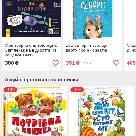
Моя творча енциклопедія.
101 одноріг і все, що
Скар
Світ чекає на відкриття. Я
варто про них знати!
Вчим
хочу все знати
300
351
405
₴
₴
390 ₴
Акційні пропозиції та новинки
–10%
–10%