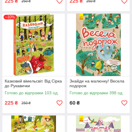
225
225
₴
₴
250 ₴
250 ₴
–10%
Казковий вімельсвіт. Від Сірка
Знайди на малюнку! Весела
до Рукавички
подорож
Готово до відправки 103 од.
Готово до відправки 398 од.
225
60
₴
₴
250 ₴