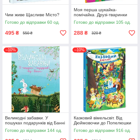
Моя перша шукайка-
Чим живе Щасливе Місто?
помічайка. Друзі-тваринки
Готово до відправки 60 од.
Готово до відправки 105 од.
495
288
₴
₴
550 ₴
320 ₴
–10%
–10%
Великодні забавки. У
Казковий вімельсвіт. Від
пошуках подарунків від Банні
Дюймовочки до Попелюшки
Готово до відправки 144 од.
Готово до відправки 916 од.