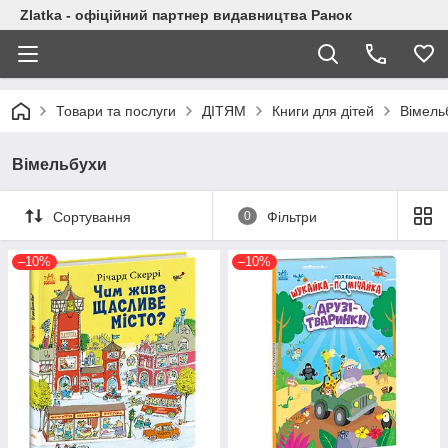
Zlatka - офіційний партнер видавництва Ранок
Товари та послуги
ДІТЯМ
Книги для дітей
Вімель
Вімельбухи
Сортування
0
Фільтри
–10%
–10%