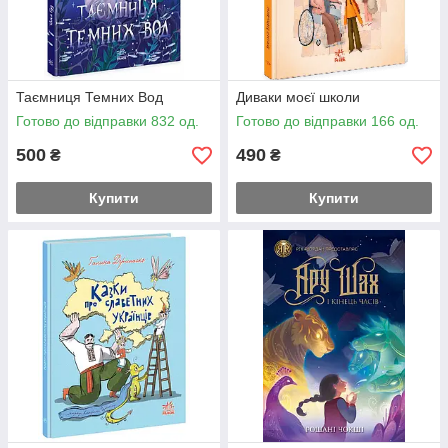
Таємниця Темних Вод
Диваки моєї школи
Готово до відправки 832 од.
Готово до відправки 166 од.
500
490
₴
₴
Купити
Купити