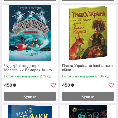
Чудодійні кондитери.
Пасіка Україна та інші казки з
Морозяний Ярмарок. Книга 1
війни
Готово до відправки 275 од.
Готово до відправки 436 од.
450
450
₴
₴
Купити
Купити