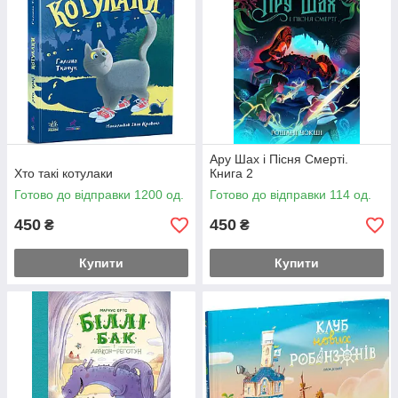
Ару Шах і Пісня Смерті.
Хто такі котулаки
Книга 2
Готово до відправки 1200 од.
Готово до відправки 114 од.
450
450
₴
₴
Купити
Купити