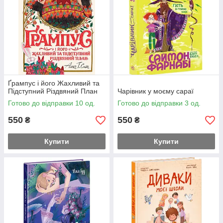
Ґрампус і його Жахливий та
Підступний Різдвяний План
Чарівник у моєму сараї
Готово до відправки 10 од.
Готово до відправки 3 од.
550
550
₴
₴
Купити
Купити